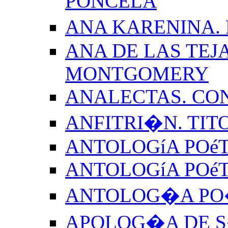
PONCELA
ANA KARENINA.
ANA DE LAS TEJ
MONTGOMERY
ANALECTAS. CO
ANFITRI�N. TIT
ANTOLOGíA POéT
ANTOLOGíA POé
ANTOLOG�A PO�
APOLOG�A DE S