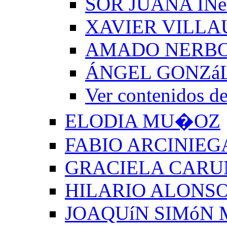
SOR JUANA INé
XAVIER VILLA
AMADO NERB
ÁNGEL GONZá
Ver contenido
ELODIA MU�OZ
FABIO ARCINIEG
GRACIELA CARU
HILARIO ALONSO
JOAQUíN SIMóN 