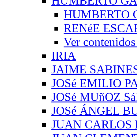
HUMBERTO G
HUMBERTO 
RENéE ESCA
Ver conteni
IRIA
JAIME SABINE
JOSé EMILIO 
JOSé MUñOZ S
JOSé ÁNGEL B
JUAN CARLOS