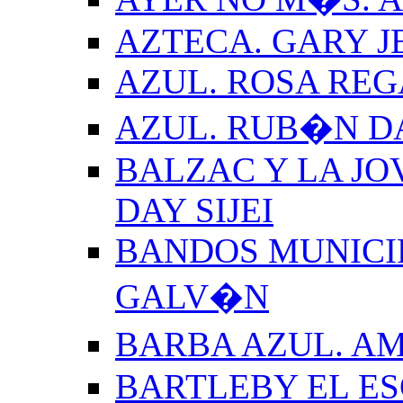
AZTECA. GARY J
AZUL. ROSA REG
AZUL. RUB�N 
BALZAC Y LA JO
DAY SIJEI
BANDOS MUNICIP
GALV�N
BARBA AZUL. A
BARTLEBY EL E