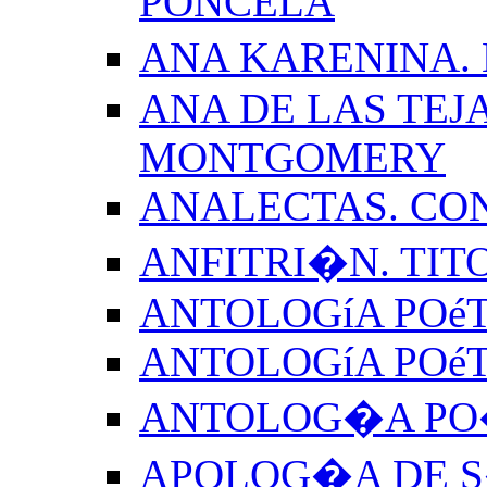
PONCELA
ANA KARENINA.
ANA DE LAS TEJ
MONTGOMERY
ANALECTAS. CO
ANFITRI�N. TIT
ANTOLOGíA POéT
ANTOLOGíA POé
ANTOLOG�A PO�
APOLOG�A DE S