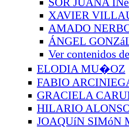
SOR JUANA INé
XAVIER VILLA
AMADO NERB
ÁNGEL GONZá
Ver contenido
ELODIA MU�OZ
FABIO ARCINIEG
GRACIELA CARU
HILARIO ALONSO
JOAQUíN SIMóN 