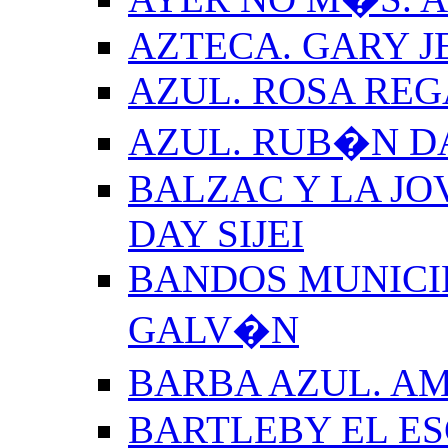
AZTECA. GARY J
AZUL. ROSA REG
AZUL. RUB�N 
BALZAC Y LA JO
DAY SIJEI
BANDOS MUNICIP
GALV�N
BARBA AZUL. A
BARTLEBY EL E