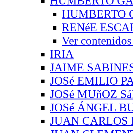
HUMBERTO G
HUMBERTO 
RENéE ESCA
Ver conteni
IRIA
JAIME SABINE
JOSé EMILIO 
JOSé MUñOZ S
JOSé ÁNGEL B
JUAN CARLOS