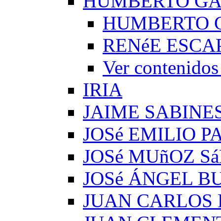
HUMBERTO G
HUMBERTO 
RENéE ESCA
Ver conteni
IRIA
JAIME SABINE
JOSé EMILIO 
JOSé MUñOZ S
JOSé ÁNGEL B
JUAN CARLOS