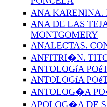
PONCELA
ANA KARENINA.
ANA DE LAS TEJ
MONTGOMERY
ANALECTAS. CO
ANFITRI�N. TIT
ANTOLOGíA POéT
ANTOLOGíA POé
ANTOLOG�A PO�
APOLOG�A DE S