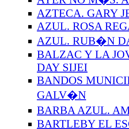
AZTECA. GARY J
AZUL. ROSA REG
AZUL. RUB�N 
BALZAC Y LA JO
DAY SIJEI
BANDOS MUNICIP
GALV�N
BARBA AZUL. A
BARTLEBY EL E