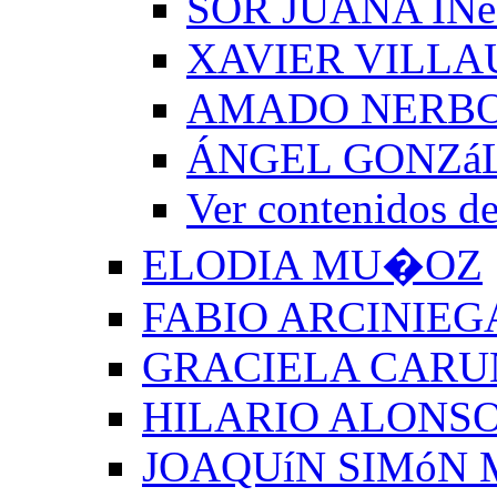
SOR JUANA INé
XAVIER VILLA
AMADO NERB
ÁNGEL GONZá
Ver contenido
ELODIA MU�OZ
FABIO ARCINIEG
GRACIELA CARU
HILARIO ALONSO
JOAQUíN SIMóN 