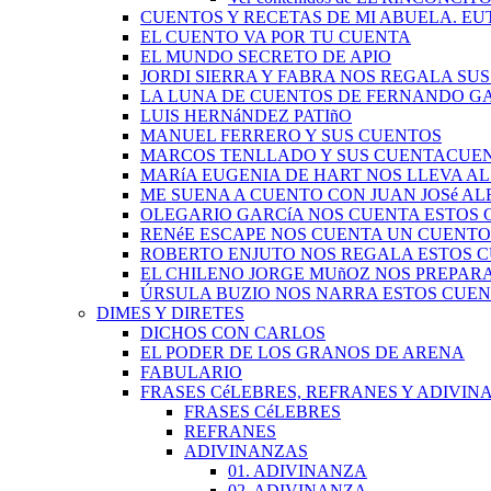
CUENTOS Y RECETAS DE MI ABUELA. EU
EL CUENTO VA POR TU CUENTA
EL MUNDO SECRETO DE APIO
JORDI SIERRA Y FABRA NOS REGALA SU
LA LUNA DE CUENTOS DE FERNANDO G
LUIS HERNáNDEZ PATIñO
MANUEL FERRERO Y SUS CUENTOS
MARCOS TENLLADO Y SUS CUENTACUE
MARíA EUGENIA DE HART NOS LLEVA A
ME SUENA A CUENTO CON JUAN JOSé A
OLEGARIO GARCíA NOS CUENTA ESTOS
RENéE ESCAPE NOS CUENTA UN CUENTO
ROBERTO ENJUTO NOS REGALA ESTOS 
EL CHILENO JORGE MUñOZ NOS PREPAR
ÚRSULA BUZIO NOS NARRA ESTOS CUE
DIMES Y DIRETES
DICHOS CON CARLOS
EL PODER DE LOS GRANOS DE ARENA
FABULARIO
FRASES CéLEBRES, REFRANES Y ADIVINA
FRASES CéLEBRES
REFRANES
ADIVINANZAS
01. ADIVINANZA
02. ADIVINANZA