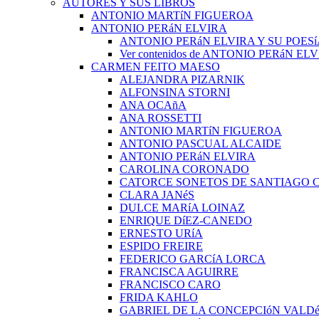
AUTORES Y SUS LIBROS
ANTONIO MARTíN FIGUEROA
ANTONIO PERáN ELVIRA
ANTONIO PERáN ELVIRA Y SU POESí
Ver contenidos de ANTONIO PERáN EL
CARMEN FEITO MAESO
ALEJANDRA PIZARNIK
ALFONSINA STORNI
ANA OCAñA
ANA ROSSETTI
ANTONIO MARTíN FIGUEROA
ANTONIO PASCUAL ALCAIDE
ANTONIO PERáN ELVIRA
CAROLINA CORONADO
CATORCE SONETOS DE SANTIAGO 
CLARA JANéS
DULCE MARíA LOINAZ
ENRIQUE DíEZ-CANEDO
ERNESTO URíA
ESPIDO FREIRE
FEDERICO GARCíA LORCA
FRANCISCA AGUIRRE
FRANCISCO CARO
FRIDA KAHLO
GABRIEL DE LA CONCEPCIóN VALDé