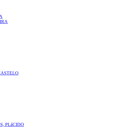
A
VIRA
CASTELO
S, PLáCIDO