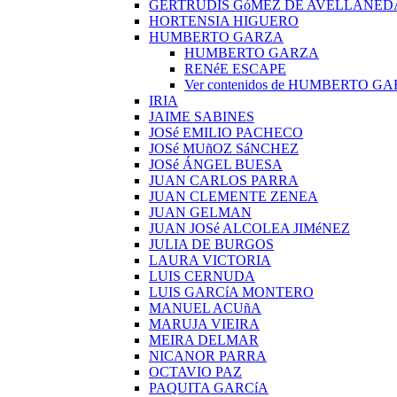
GERTRUDIS GóMEZ DE AVELLANED
HORTENSIA HIGUERO
HUMBERTO GARZA
HUMBERTO GARZA
RENéE ESCAPE
Ver contenidos de HUMBERTO G
IRIA
JAIME SABINES
JOSé EMILIO PACHECO
JOSé MUñOZ SáNCHEZ
JOSé ÁNGEL BUESA
JUAN CARLOS PARRA
JUAN CLEMENTE ZENEA
JUAN GELMAN
JUAN JOSé ALCOLEA JIMéNEZ
JULIA DE BURGOS
LAURA VICTORIA
LUIS CERNUDA
LUIS GARCíA MONTERO
MANUEL ACUñA
MARUJA VIEIRA
MEIRA DELMAR
NICANOR PARRA
OCTAVIO PAZ
PAQUITA GARCíA