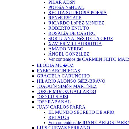
PILAR ADóN
POESíA NäHUAL
RECITA SU PROPIA POESíA
RENéE ESCAPE
RICARDO LóPEZ MéNDEZ
ROBERTO ENJUTO
ROSALíA DE CASTRO
SOR JUANA INéS DE LA CRUZ
XAVIER VILLAURRUTIA
AMADO NERBO
ÁNGEL GONZáLEZ
Ver contenidos de CARMEN FEITO MA
ELODIA MU�OZ
FABIO ARCINIEGAS
GRACIELA CARUNCHIO
HILARIO ALONSO SáEZ-BRAVO
JOAQUíN SIMóN MARTíNEZ
JORGE MUñOZ GALLARDO
JOSé LUIS HISI
JOSé RABANAL
JUAN CARLOS PARRA
EL MUNDO SECRETO DE APIO
RELATOS
Ver contenidos de JUAN CARLOS PARR
LUIS CUEVAS SERRANO