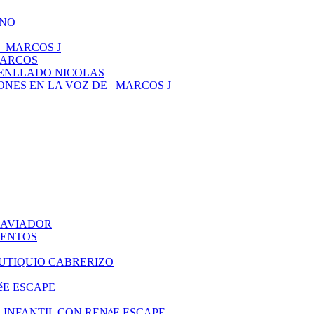
ANO
 _MARCOS J
MARCOS
TENLLADO NICOLAS
CIONES EN LA VOZ DE _MARCOS J
O AVIADOR
UENTOS
EUTIQUIO CABRERIZO
éE ESCAPE
ITO INFANTIL CON RENéE ESCAPE