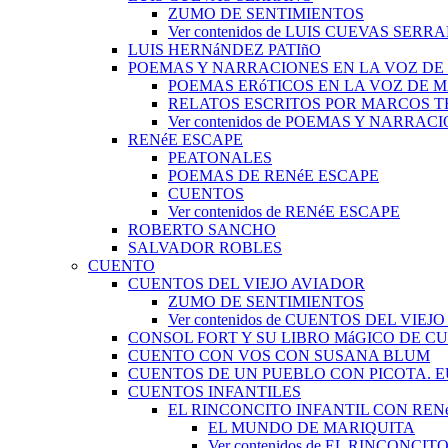
ZUMO DE SENTIMIENTOS
Ver contenidos de LUIS CUEVAS SERR
LUIS HERNáNDEZ PATIñO
POEMAS Y NARRACIONES EN LA VOZ DE
POEMAS ERóTICOS EN LA VOZ DE 
RELATOS ESCRITOS POR MARCOS 
Ver contenidos de POEMAS Y NARRA
RENéE ESCAPE
PEATONALES
POEMAS DE RENéE ESCAPE
CUENTOS
Ver contenidos de RENéE ESCAPE
ROBERTO SANCHO
SALVADOR ROBLES
CUENTO
CUENTOS DEL VIEJO AVIADOR
ZUMO DE SENTIMIENTOS
Ver contenidos de CUENTOS DEL VIEJ
CONSOL FORT Y SU LIBRO MáGICO DE C
CUENTO CON VOS CON SUSANA BLUM
CUENTOS DE UN PUEBLO CON PICOTA. 
CUENTOS INFANTILES
EL RINCONCITO INFANTIL CON REN
EL MUNDO DE MARIQUITA
Ver contenidos de EL RINCONC