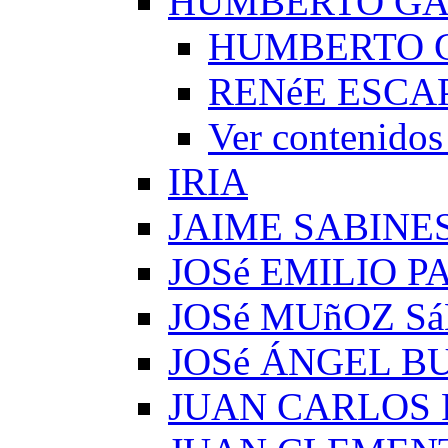
HUMBERTO G
HUMBERTO 
RENéE ESCA
Ver conteni
IRIA
JAIME SABINE
JOSé EMILIO 
JOSé MUñOZ S
JOSé ÁNGEL B
JUAN CARLOS