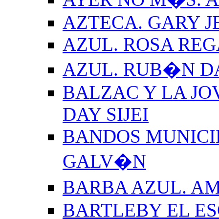
AZTECA. GARY J
AZUL. ROSA REG
AZUL. RUB�N 
BALZAC Y LA JO
DAY SIJEI
BANDOS MUNICIP
GALV�N
BARBA AZUL. A
BARTLEBY EL E