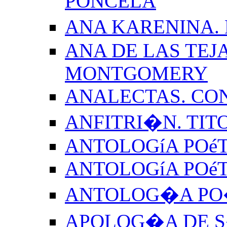
PONCELA
ANA KARENINA.
ANA DE LAS TEJ
MONTGOMERY
ANALECTAS. CO
ANFITRI�N. TIT
ANTOLOGíA POéT
ANTOLOGíA POé
ANTOLOG�A PO�
APOLOG�A DE S