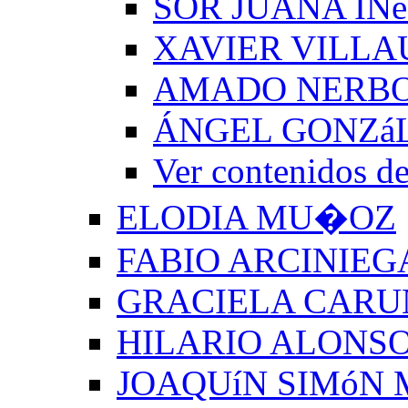
SOR JUANA INé
XAVIER VILLA
AMADO NERB
ÁNGEL GONZá
Ver contenido
ELODIA MU�OZ
FABIO ARCINIEG
GRACIELA CARU
HILARIO ALONSO
JOAQUíN SIMóN 