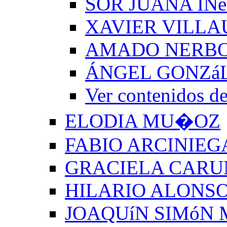
SOR JUANA INé
XAVIER VILLA
AMADO NERB
ÁNGEL GONZá
Ver contenido
ELODIA MU�OZ
FABIO ARCINIEG
GRACIELA CARU
HILARIO ALONSO
JOAQUíN SIMóN 