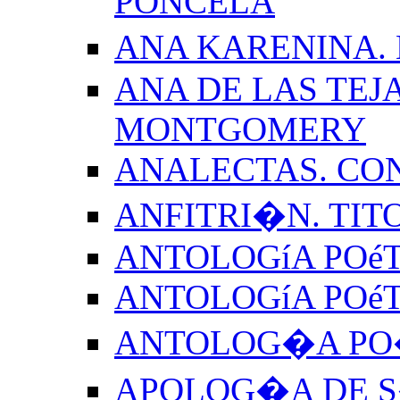
PONCELA
ANA KARENINA.
ANA DE LAS TEJ
MONTGOMERY
ANALECTAS. CO
ANFITRI�N. TIT
ANTOLOGíA POéT
ANTOLOGíA POé
ANTOLOG�A PO�
APOLOG�A DE S