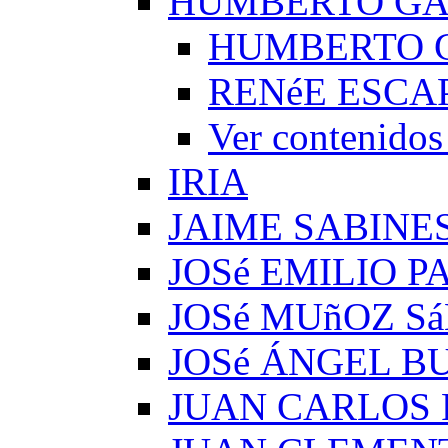
HUMBERTO G
HUMBERTO 
RENéE ESCA
Ver conteni
IRIA
JAIME SABINE
JOSé EMILIO 
JOSé MUñOZ S
JOSé ÁNGEL B
JUAN CARLOS