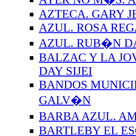
AZTECA. GARY J
AZUL. ROSA REG
AZUL. RUB�N 
BALZAC Y LA JO
DAY SIJEI
BANDOS MUNICIP
GALV�N
BARBA AZUL. A
BARTLEBY EL E