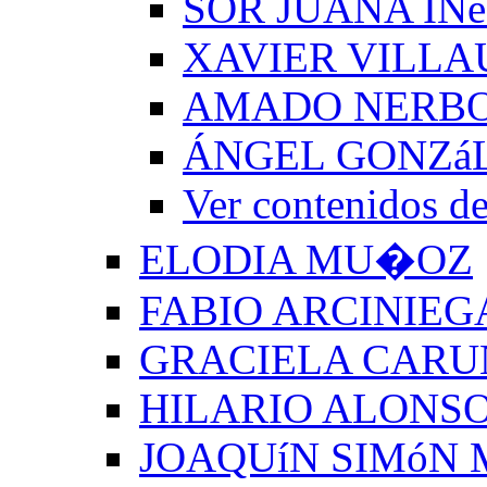
SOR JUANA INé
XAVIER VILLA
AMADO NERB
ÁNGEL GONZá
Ver contenido
ELODIA MU�OZ
FABIO ARCINIEG
GRACIELA CARU
HILARIO ALONSO
JOAQUíN SIMóN 