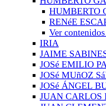
HUMBERTO G
HUMBERTO 
RENéE ESCA
Ver conteni
IRIA
JAIME SABINE
JOSé EMILIO 
JOSé MUñOZ S
JOSé ÁNGEL B
JUAN CARLOS