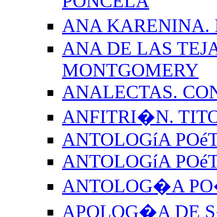
PONCELA
ANA KARENINA.
ANA DE LAS TEJ
MONTGOMERY
ANALECTAS. CO
ANFITRI�N. TIT
ANTOLOGíA POéT
ANTOLOGíA POé
ANTOLOG�A PO�
APOLOG�A DE S