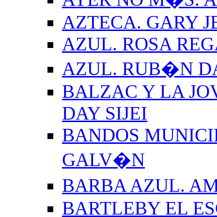
AZTECA. GARY J
AZUL. ROSA REG
AZUL. RUB�N 
BALZAC Y LA JO
DAY SIJEI
BANDOS MUNICIP
GALV�N
BARBA AZUL. A
BARTLEBY EL E