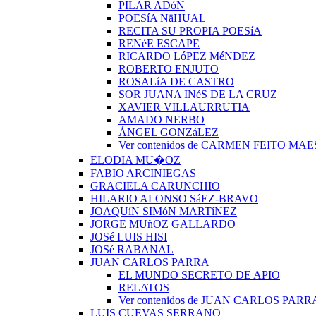
PILAR ADóN
POESíA NäHUAL
RECITA SU PROPIA POESíA
RENéE ESCAPE
RICARDO LóPEZ MéNDEZ
ROBERTO ENJUTO
ROSALíA DE CASTRO
SOR JUANA INéS DE LA CRUZ
XAVIER VILLAURRUTIA
AMADO NERBO
ÁNGEL GONZáLEZ
Ver contenidos de CARMEN FEITO MA
ELODIA MU�OZ
FABIO ARCINIEGAS
GRACIELA CARUNCHIO
HILARIO ALONSO SáEZ-BRAVO
JOAQUíN SIMóN MARTíNEZ
JORGE MUñOZ GALLARDO
JOSé LUIS HISI
JOSé RABANAL
JUAN CARLOS PARRA
EL MUNDO SECRETO DE APIO
RELATOS
Ver contenidos de JUAN CARLOS PARR
LUIS CUEVAS SERRANO