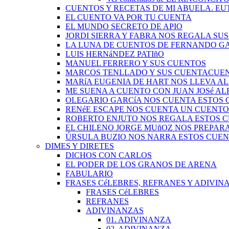
CUENTOS Y RECETAS DE MI ABUELA. EU
EL CUENTO VA POR TU CUENTA
EL MUNDO SECRETO DE APIO
JORDI SIERRA Y FABRA NOS REGALA SU
LA LUNA DE CUENTOS DE FERNANDO G
LUIS HERNáNDEZ PATIñO
MANUEL FERRERO Y SUS CUENTOS
MARCOS TENLLADO Y SUS CUENTACUE
MARíA EUGENIA DE HART NOS LLEVA A
ME SUENA A CUENTO CON JUAN JOSé A
OLEGARIO GARCíA NOS CUENTA ESTOS
RENéE ESCAPE NOS CUENTA UN CUENTO
ROBERTO ENJUTO NOS REGALA ESTOS 
EL CHILENO JORGE MUñOZ NOS PREPAR
ÚRSULA BUZIO NOS NARRA ESTOS CUE
DIMES Y DIRETES
DICHOS CON CARLOS
EL PODER DE LOS GRANOS DE ARENA
FABULARIO
FRASES CéLEBRES, REFRANES Y ADIVINA
FRASES CéLEBRES
REFRANES
ADIVINANZAS
01. ADIVINANZA
02. ADIVINANZA