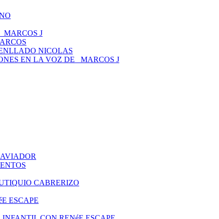
ANO
 _MARCOS J
MARCOS
TENLLADO NICOLAS
CIONES EN LA VOZ DE _MARCOS J
O AVIADOR
UENTOS
EUTIQUIO CABRERIZO
éE ESCAPE
ITO INFANTIL CON RENéE ESCAPE