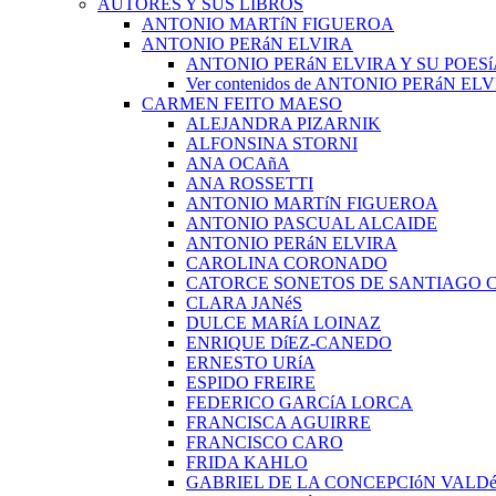
AUTORES Y SUS LIBROS
ANTONIO MARTíN FIGUEROA
ANTONIO PERáN ELVIRA
ANTONIO PERáN ELVIRA Y SU POESí
Ver contenidos de ANTONIO PERáN EL
CARMEN FEITO MAESO
ALEJANDRA PIZARNIK
ALFONSINA STORNI
ANA OCAñA
ANA ROSSETTI
ANTONIO MARTíN FIGUEROA
ANTONIO PASCUAL ALCAIDE
ANTONIO PERáN ELVIRA
CAROLINA CORONADO
CATORCE SONETOS DE SANTIAGO 
CLARA JANéS
DULCE MARíA LOINAZ
ENRIQUE DíEZ-CANEDO
ERNESTO URíA
ESPIDO FREIRE
FEDERICO GARCíA LORCA
FRANCISCA AGUIRRE
FRANCISCO CARO
FRIDA KAHLO
GABRIEL DE LA CONCEPCIóN VALDé