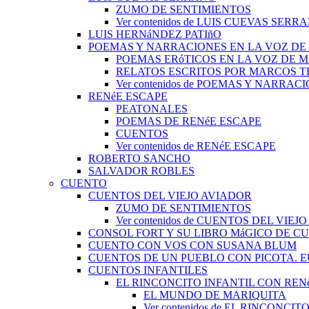
ZUMO DE SENTIMIENTOS
Ver contenidos de LUIS CUEVAS SERR
LUIS HERNáNDEZ PATIñO
POEMAS Y NARRACIONES EN LA VOZ DE
POEMAS ERóTICOS EN LA VOZ DE 
RELATOS ESCRITOS POR MARCOS 
Ver contenidos de POEMAS Y NARRA
RENéE ESCAPE
PEATONALES
POEMAS DE RENéE ESCAPE
CUENTOS
Ver contenidos de RENéE ESCAPE
ROBERTO SANCHO
SALVADOR ROBLES
CUENTO
CUENTOS DEL VIEJO AVIADOR
ZUMO DE SENTIMIENTOS
Ver contenidos de CUENTOS DEL VIEJ
CONSOL FORT Y SU LIBRO MáGICO DE C
CUENTO CON VOS CON SUSANA BLUM
CUENTOS DE UN PUEBLO CON PICOTA. 
CUENTOS INFANTILES
EL RINCONCITO INFANTIL CON REN
EL MUNDO DE MARIQUITA
Ver contenidos de EL RINCONC