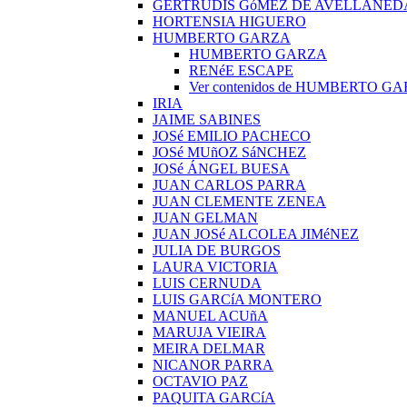
GERTRUDIS GóMEZ DE AVELLANED
HORTENSIA HIGUERO
HUMBERTO GARZA
HUMBERTO GARZA
RENéE ESCAPE
Ver contenidos de HUMBERTO G
IRIA
JAIME SABINES
JOSé EMILIO PACHECO
JOSé MUñOZ SáNCHEZ
JOSé ÁNGEL BUESA
JUAN CARLOS PARRA
JUAN CLEMENTE ZENEA
JUAN GELMAN
JUAN JOSé ALCOLEA JIMéNEZ
JULIA DE BURGOS
LAURA VICTORIA
LUIS CERNUDA
LUIS GARCíA MONTERO
MANUEL ACUñA
MARUJA VIEIRA
MEIRA DELMAR
NICANOR PARRA
OCTAVIO PAZ
PAQUITA GARCíA