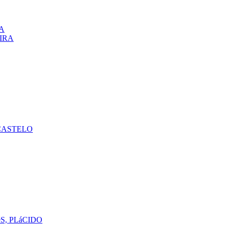
A
VIRA
CASTELO
S, PLáCIDO