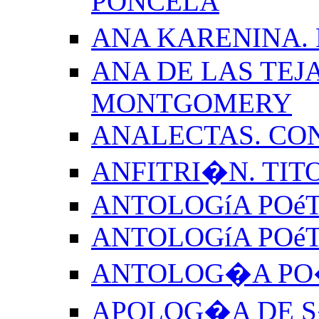
PONCELA
ANA KARENINA.
ANA DE LAS TEJ
MONTGOMERY
ANALECTAS. CO
ANFITRI�N. TIT
ANTOLOGíA POéT
ANTOLOGíA POé
ANTOLOG�A PO�
APOLOG�A DE S