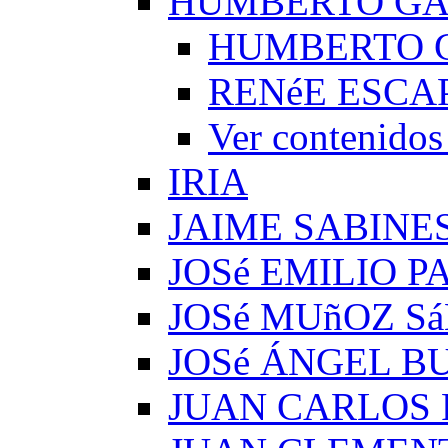
HUMBERTO G
HUMBERTO 
RENéE ESCA
Ver conteni
IRIA
JAIME SABINE
JOSé EMILIO 
JOSé MUñOZ S
JOSé ÁNGEL B
JUAN CARLOS