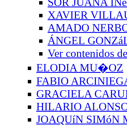
SOR JUANA INé
XAVIER VILLA
AMADO NERB
ÁNGEL GONZá
Ver contenido
ELODIA MU�OZ
FABIO ARCINIEG
GRACIELA CARU
HILARIO ALONSO
JOAQUíN SIMóN 