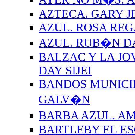
AZTECA. GARY J
AZUL. ROSA REG
AZUL. RUB�N 
BALZAC Y LA JO
DAY SIJEI
BANDOS MUNICIP
GALV�N
BARBA AZUL. A
BARTLEBY EL E