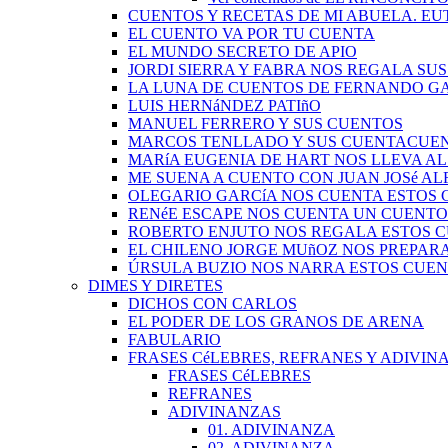
CUENTOS Y RECETAS DE MI ABUELA. EU
EL CUENTO VA POR TU CUENTA
EL MUNDO SECRETO DE APIO
JORDI SIERRA Y FABRA NOS REGALA SU
LA LUNA DE CUENTOS DE FERNANDO G
LUIS HERNáNDEZ PATIñO
MANUEL FERRERO Y SUS CUENTOS
MARCOS TENLLADO Y SUS CUENTACUE
MARíA EUGENIA DE HART NOS LLEVA A
ME SUENA A CUENTO CON JUAN JOSé A
OLEGARIO GARCíA NOS CUENTA ESTOS
RENéE ESCAPE NOS CUENTA UN CUENTO
ROBERTO ENJUTO NOS REGALA ESTOS 
EL CHILENO JORGE MUñOZ NOS PREPAR
ÚRSULA BUZIO NOS NARRA ESTOS CUE
DIMES Y DIRETES
DICHOS CON CARLOS
EL PODER DE LOS GRANOS DE ARENA
FABULARIO
FRASES CéLEBRES, REFRANES Y ADIVINA
FRASES CéLEBRES
REFRANES
ADIVINANZAS
01. ADIVINANZA
02. ADIVINANZA