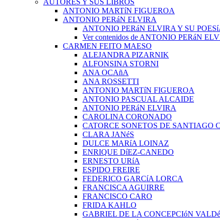
AUTORES Y SUS LIBROS
ANTONIO MARTíN FIGUEROA
ANTONIO PERáN ELVIRA
ANTONIO PERáN ELVIRA Y SU POESí
Ver contenidos de ANTONIO PERáN EL
CARMEN FEITO MAESO
ALEJANDRA PIZARNIK
ALFONSINA STORNI
ANA OCAñA
ANA ROSSETTI
ANTONIO MARTíN FIGUEROA
ANTONIO PASCUAL ALCAIDE
ANTONIO PERáN ELVIRA
CAROLINA CORONADO
CATORCE SONETOS DE SANTIAGO 
CLARA JANéS
DULCE MARíA LOINAZ
ENRIQUE DíEZ-CANEDO
ERNESTO URíA
ESPIDO FREIRE
FEDERICO GARCíA LORCA
FRANCISCA AGUIRRE
FRANCISCO CARO
FRIDA KAHLO
GABRIEL DE LA CONCEPCIóN VALDé