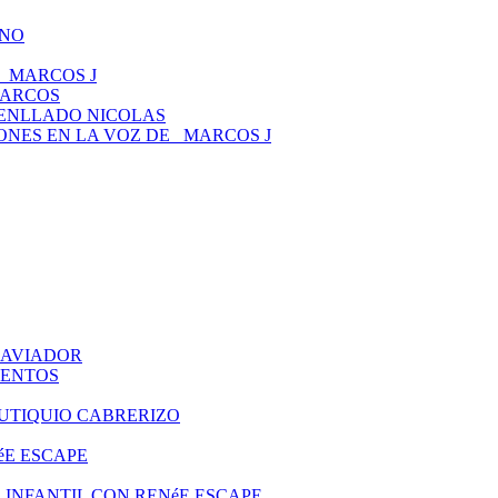
ANO
 _MARCOS J
MARCOS
TENLLADO NICOLAS
CIONES EN LA VOZ DE _MARCOS J
O AVIADOR
UENTOS
EUTIQUIO CABRERIZO
éE ESCAPE
ITO INFANTIL CON RENéE ESCAPE