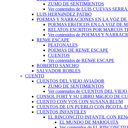
ZUMO DE SENTIMIENTOS
Ver contenidos de LUIS CUEVAS SERR
LUIS HERNáNDEZ PATIñO
POEMAS Y NARRACIONES EN LA VOZ DE
POEMAS ERóTICOS EN LA VOZ DE 
RELATOS ESCRITOS POR MARCOS 
Ver contenidos de POEMAS Y NARRA
RENéE ESCAPE
PEATONALES
POEMAS DE RENéE ESCAPE
CUENTOS
Ver contenidos de RENéE ESCAPE
ROBERTO SANCHO
SALVADOR ROBLES
CUENTO
CUENTOS DEL VIEJO AVIADOR
ZUMO DE SENTIMIENTOS
Ver contenidos de CUENTOS DEL VIEJ
CONSOL FORT Y SU LIBRO MáGICO DE C
CUENTO CON VOS CON SUSANA BLUM
CUENTOS DE UN PUEBLO CON PICOTA. 
CUENTOS INFANTILES
EL RINCONCITO INFANTIL CON REN
EL MUNDO DE MARIQUITA
Ver contenidos de EL RINCONC