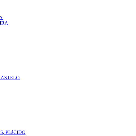
A
VIRA
CASTELO
S, PLáCIDO