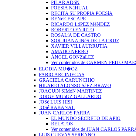
PILAR ADóN
POESíA NäHUAL
RECITA SU PROPIA POESíA
RENéE ESCAPE
RICARDO LóPEZ MéNDEZ
ROBERTO ENJUTO
ROSALíA DE CASTRO
SOR JUANA INéS DE LA CRUZ
XAVIER VILLAURRUTIA
AMADO NERBO
ÁNGEL GONZáLEZ
Ver contenidos de CARMEN FEITO MA
ELODIA MU�OZ
FABIO ARCINIEGAS
GRACIELA CARUNCHIO
HILARIO ALONSO SáEZ-BRAVO
JOAQUíN SIMóN MARTíNEZ
JORGE MUñOZ GALLARDO
JOSé LUIS HISI
JOSé RABANAL
JUAN CARLOS PARRA
EL MUNDO SECRETO DE APIO
RELATOS
Ver contenidos de JUAN CARLOS PARR
LUIS CUEVAS SERRANO