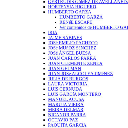
GERTRUDIS GóMEZ DE AVELLANED
HORTENSIA HIGUERO
HUMBERTO GARZA
HUMBERTO GARZA
RENéE ESCAPE
Ver contenidos de HUMBERTO G
IRIA
JAIME SABINES
JOSé EMILIO PACHECO
JOSé MUñOZ SáNCHEZ
JOSé ÁNGEL BUESA
JUAN CARLOS PARRA
JUAN CLEMENTE ZENEA
JUAN GELMAN
JUAN JOSé ALCOLEA JIMéNEZ
JULIA DE BURGOS
LAURA VICTORIA
LUIS CERNUDA
LUIS GARCíA MONTERO
MANUEL ACUñA
MARUJA VIEIRA
MEIRA DELMAR
NICANOR PARRA
OCTAVIO PAZ
PAQUITA GARCíA