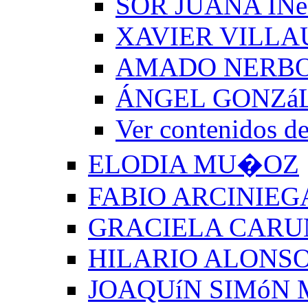
SOR JUANA INé
XAVIER VILLA
AMADO NERB
ÁNGEL GONZá
Ver contenido
ELODIA MU�OZ
FABIO ARCINIEG
GRACIELA CARU
HILARIO ALONSO
JOAQUíN SIMóN 