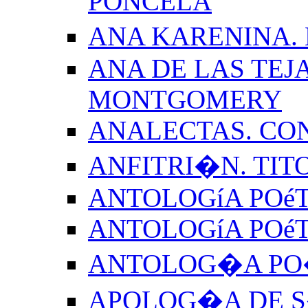
PONCELA
ANA KARENINA.
ANA DE LAS TEJ
MONTGOMERY
ANALECTAS. CO
ANFITRI�N. TIT
ANTOLOGíA POéT
ANTOLOGíA POé
ANTOLOG�A PO�
APOLOG�A DE S