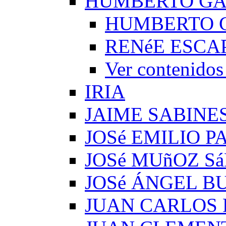
HUMBERTO G
HUMBERTO 
RENéE ESCA
Ver conteni
IRIA
JAIME SABINE
JOSé EMILIO 
JOSé MUñOZ S
JOSé ÁNGEL B
JUAN CARLOS