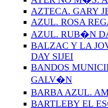
AZTECA. GARY J
AZUL. ROSA REG
AZUL. RUB�N 
BALZAC Y LA JO
DAY SIJEI
BANDOS MUNICIP
GALV�N
BARBA AZUL. A
BARTLEBY EL E